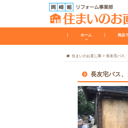
ホーム
商品
住まいのお直し隊
>
長友宅バス、ガ
トイレ
長友宅バス、ガ
トイレリフォーム
会社案内
レンジフード
その他
工事保証について
給湯器