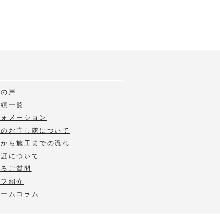
様の声
実績一覧
フォメーション
いのお直し隊について
積から施工までの流れ
保証について
あるご質問
ッフ紹介
ォームコラム