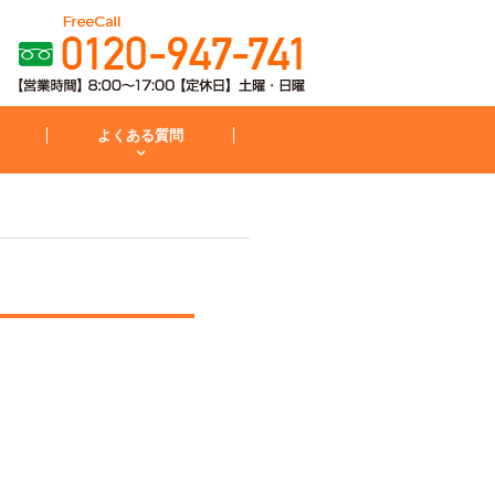
よくある質問
粧台
コンロ
お見積から施工までの流れ
IH・コンロ
外構・庭