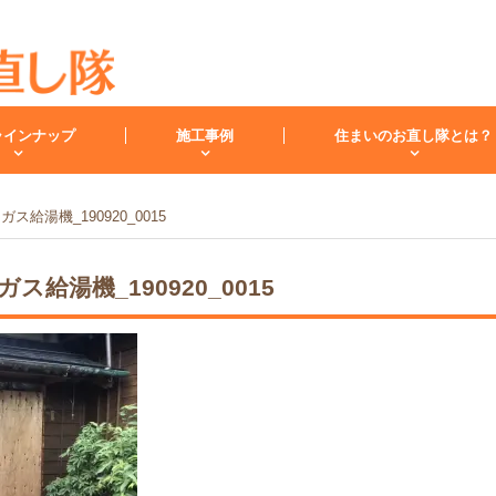
ラインナップ
施工事例
住まいのお直し隊とは？
ス給湯機_190920_0015
キッチン
バスルーム
洗面化
ス給湯機_190920_0015
スタッフ紹介
洗面台
レンジフード
お客様の声
小工事・修理
雨漏り
内装
キッチンリフォーム
リフォームコラム
インフォメーション
バスリフォーム