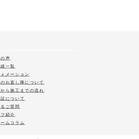
様の声
実績一覧
フォメーション
いのお直し隊について
積から施工までの流れ
保証について
あるご質問
ッフ紹介
ォームコラム