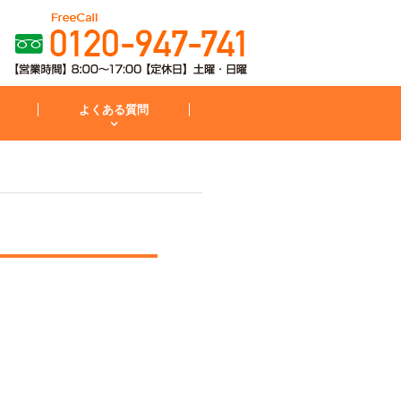
よくある質問
粧台
コンロ
お見積から施工までの流れ
IH・コンロ
外構・庭