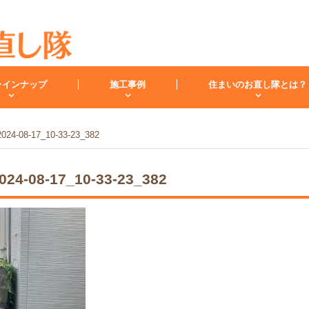
ラインナップ
施工事例
住まいのお直し隊とは？
-08-17_10-33-23_382
キッチン
バスルーム
洗面化
-08-17_10-33-23_382
スタッフ紹介
洗面台
レンジフード
お客様の声
小工事・修理
雨漏り
内装
キッチンリフォーム
リフォームコラム
インフォメーション
バスリフォーム