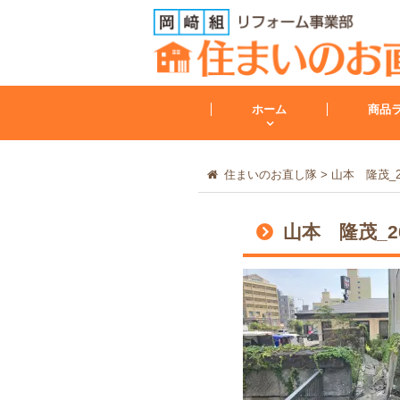
ホーム
商品
住まいのお直し隊
>
山本 隆茂_2024
トイレ
山本 隆茂_2024
トイレリフォーム
会社案内
レンジフード
その他
工事保証について
給湯器