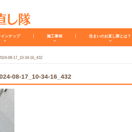
ラインナップ
施工事例
住まいのお直し隊とは？
-08-17_10-34-16_432
キッチン
バスルーム
洗面化
-08-17_10-34-16_432
スタッフ紹介
洗面台
レンジフード
お客様の声
小工事・修理
雨漏り
内装
キッチンリフォーム
リフォームコラム
インフォメーション
バスリフォーム