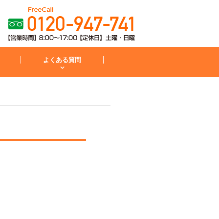
よくある質問
粧台
コンロ
お見積から施工までの流れ
IH・コンロ
外構・庭