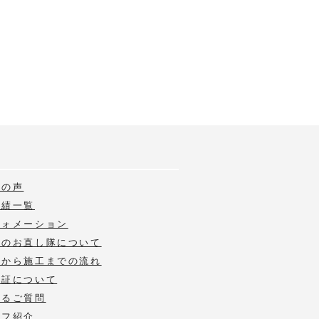
様の声
実績一覧
フォメーション
いのお直し隊について
積から施工までの流れ
保証について
あるご質問
ッフ紹介