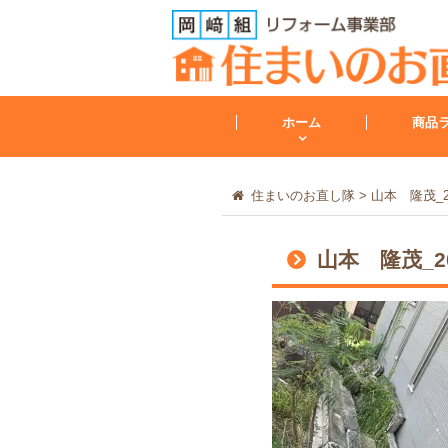
ホーム
商品
住まいのお直し隊
>
山本 隆茂_2024
トイレ
山本 隆茂_2024
トイレリフォーム
会社案内
レンジフード
その他
工事保証について
給湯器