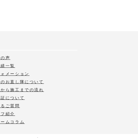
様の声
実績一覧
フォメーション
いのお直し隊について
積から施工までの流れ
保証について
あるご質問
ッフ紹介
ォームコラム