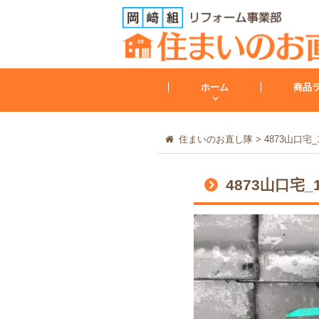
ホーム
商品
住まいのお直し隊
>
4873山口宅_1
トイレ
4873山口宅_1
トイレリフォーム
会社案内
レンジフード
その他
工事保証について
給湯器