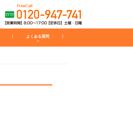
よくある質問
粧台
コンロ
お見積から施工までの流れ
IH・コンロ
外構・庭