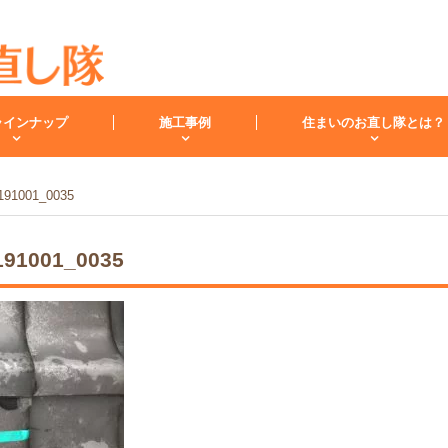
ラインナップ
施工事例
住まいのお直し隊とは？
91001_0035
キッチン
バスルーム
洗面化
91001_0035
スタッフ紹介
洗面台
レンジフード
お客様の声
小工事・修理
雨漏り
内装
キッチンリフォーム
リフォームコラム
インフォメーション
バスリフォーム