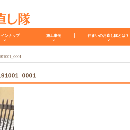
ラインナップ
施工事例
住まいのお直し隊とは？
91001_0001
キッチン
バスルーム
洗面化
91001_0001
スタッフ紹介
洗面台
レンジフード
お客様の声
小工事・修理
雨漏り
内装
キッチンリフォーム
リフォームコラム
インフォメーション
バスリフォーム