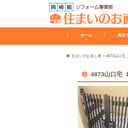
ホーム
商品
住まいのお直し隊
>
4873山口宅_1
トイレ
4873山口宅_1
トイレリフォーム
会社案内
レンジフード
その他
工事保証について
給湯器