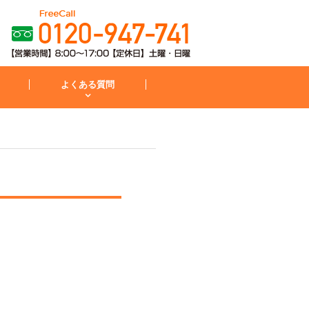
よくある質問
粧台
コンロ
お見積から施工までの流れ
IH・コンロ
外構・庭