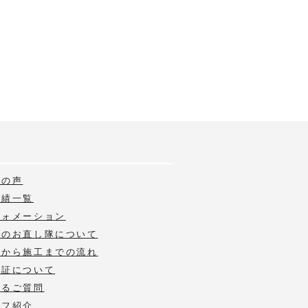
様の声
実績一覧
フォメーション
いのお直し隊について
積から施工までの流れ
保証について
あるご質問
ッフ紹介