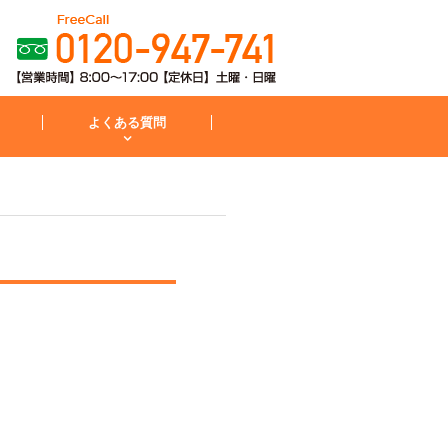
よくある質問
粧台
コンロ
お見積から施工までの流れ
IH・コンロ
外構・庭