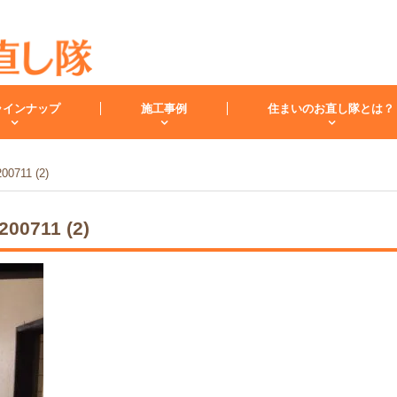
ラインナップ
施工事例
住まいのお直し隊とは？
200711 (2)
キッチン
バスルーム
洗面化
200711 (2)
スタッフ紹介
洗面台
レンジフード
お客様の声
小工事・修理
雨漏り
内装
キッチンリフォーム
リフォームコラム
インフォメーション
バスリフォーム