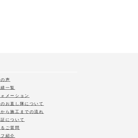
様の声
実績一覧
フォメーション
いのお直し隊について
積から施工までの流れ
保証について
あるご質問
ッフ紹介