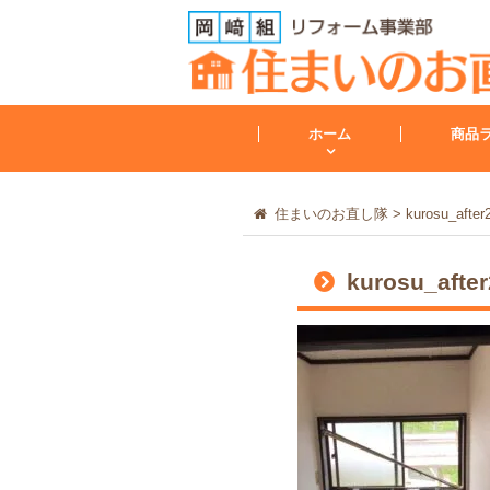
ホーム
商品
住まいのお直し隊
>
kurosu_after
トイレ
kurosu_after
トイレリフォーム
会社案内
レンジフード
その他
工事保証について
給湯器