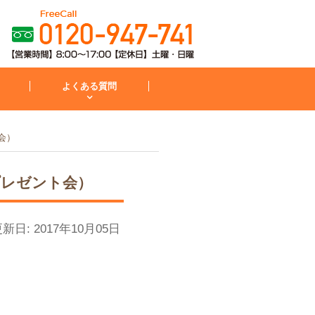
よくある質問
会）
粧台
コンロ
プレゼント会）
お見積から施工までの流れ
IH・コンロ
外構・庭
新日: 2017年10月05日