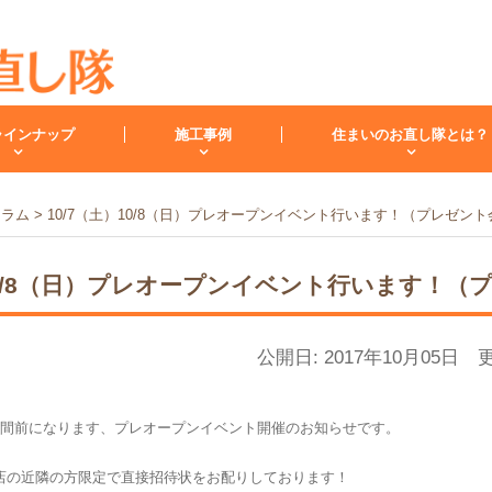
ラインナップ
施工事例
住まいのお直し隊とは？
コラム
>
10/7（土）10/8（日）プレオープンイベント行います！（プレゼント
キッチン
バスルーム
洗面化
）10/8（日）プレオープンイベント行います！（
スタッフ紹介
洗面台
レンジフード
お客様の声
小工事・修理
雨漏り
内装
公開日: 2017年10月05日 更
週間前になります、プレオープンイベント開催のお知らせです。
店の近隣の方限定で直接招待状をお配りしております！
キッチンリフォーム
リフォームコラム
インフォメーション
バスリフォーム