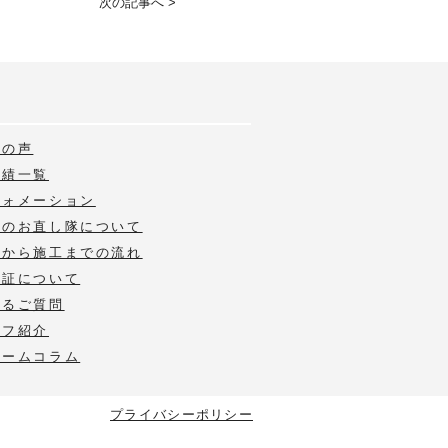
次の記事へ >
様の声
実績一覧
フォメーション
いのお直し隊について
積から施工までの流れ
保証について
あるご質問
ッフ紹介
ォームコラム
プライバシーポリシー