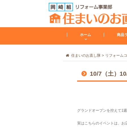
ホーム
商品
住まいのお直し隊
>
リフォーム
トイレ
10/7（土
トイレリフォーム
会社案内
レンジフード
グランドオープンを控えて1
その他
実はこちらのイベントは、お
工事保証について
給湯器