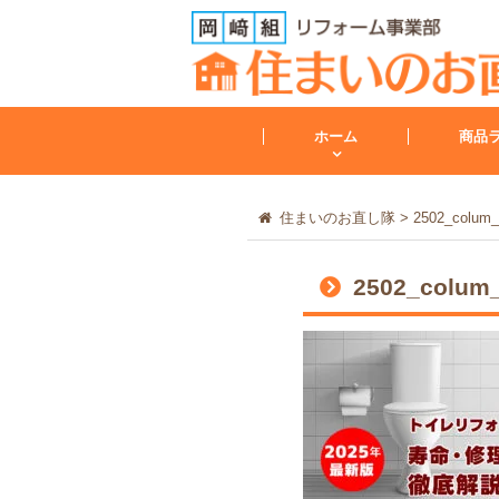
ホーム
商品
住まいのお直し隊
>
2502_colum_
トイレ
2502_colum_
トイレリフォーム
会社案内
レンジフード
その他
工事保証について
給湯器