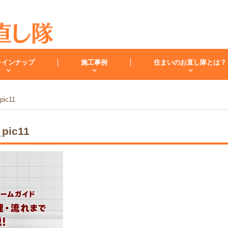
ラインナップ
施工事例
住まいのお直し隊とは？
pic11
キッチン
バスルーム
洗面化
pic11
スタッフ紹介
洗面台
レンジフード
お客様の声
小工事・修理
雨漏り
内装
キッチンリフォーム
リフォームコラム
インフォメーション
バスリフォーム