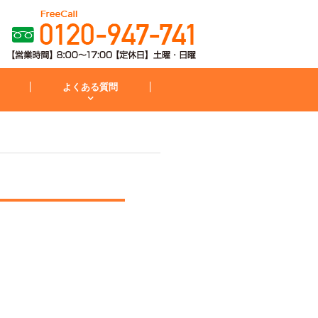
よくある質問
粧台
コンロ
お見積から施工までの流れ
IH・コンロ
外構・庭