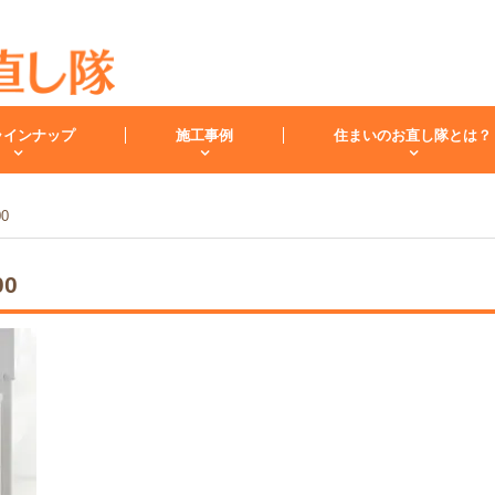
ラインナップ
施工事例
住まいのお直し隊とは？
00
キッチン
バスルーム
洗面化
00
スタッフ紹介
洗面台
レンジフード
お客様の声
小工事・修理
雨漏り
内装
キッチンリフォーム
リフォームコラム
インフォメーション
バスリフォーム