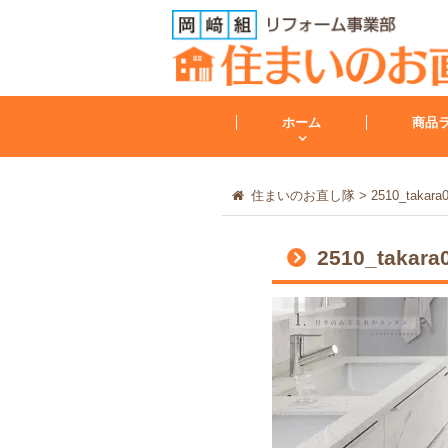
ホーム
商品
住まいのお直し隊
>
2510_takara
トイレ
2510_takara
トイレリフォーム
会社案内
レンジフード
その他
工事保証について
給湯器