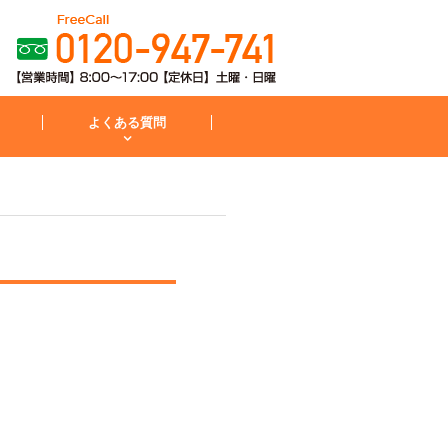
よくある質問
粧台
コンロ
お見積から施工までの流れ
IH・コンロ
外構・庭