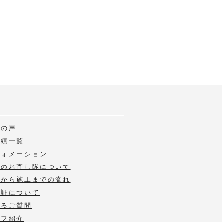
様の声
実績一覧
フォメーション
いのお直し隊について
積から施工までの流れ
保証について
あるご質問
ッフ紹介