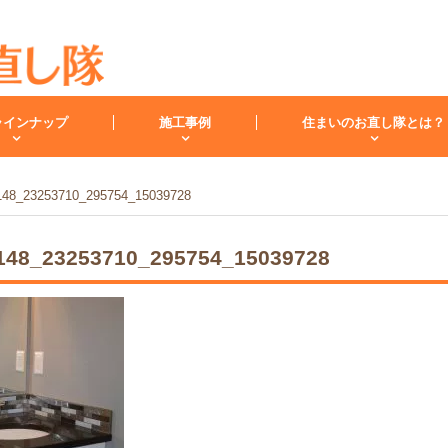
ラインナップ
施工事例
住まいのお直し隊とは？
148_23253710_295754_15039728
キッチン
バスルーム
洗面化
148_23253710_295754_15039728
スタッフ紹介
洗面台
レンジフード
お客様の声
小工事・修理
雨漏り
内装
キッチンリフォーム
リフォームコラム
インフォメーション
バスリフォーム