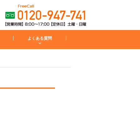
よくある質問
粧台
コンロ
お見積から施工までの流れ
IH・コンロ
外構・庭