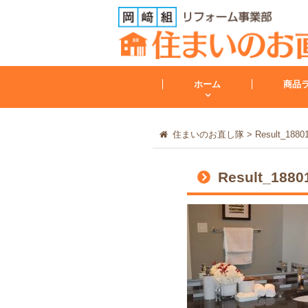
ホーム
商品
住まいのお直し隊
>
Result_1880
トイレ
Result_1880
トイレリフォーム
会社案内
レンジフード
その他
工事保証について
給湯器