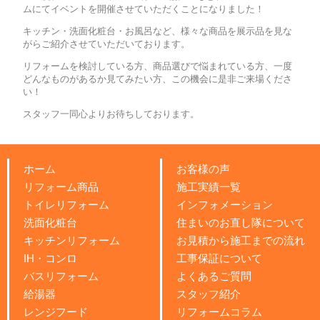
ムにてイベントを開催させていただくことになりました！
キッチン・洗面化粧台・お風呂など、様々な商品を展示品を見な
がらご紹介させていただいております。
リフォームを検討している方、商品選びで悩まれている方、一度
どんなものがあるか見てみたい方、この機会に是非ご来場くださ
い！
スタッフ一同心よりお待ちしております。
ホーム
お客様の声
リフォーム商品
施工実績一覧
トイレリフォーム
インフォメーション
洗面化粧台
住まいのお直し隊について
キッチンリフォーム
お見積から施工までの流れ
IH・コンロ
工事保証について
バスリフォーム
よくあるご質問
給湯器
スタッフ紹介
レンジフード
リフォームコラム