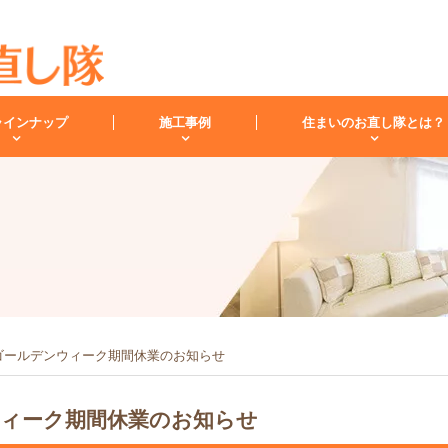
ラインナップ
施工事例
住まいのお直し隊とは？
キッチン
バスルーム
洗面化
スタッフ紹介
洗面台
レンジフード
お客様の声
小工事・修理
雨漏り
内装
ゴールデンウィーク期間休業のお知らせ
ィーク期間休業のお知らせ
キッチンリフォーム
リフォームコラム
インフォメーション
バスリフォーム