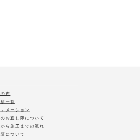
様の声
実績一覧
フォメーション
いのお直し隊について
積から施工までの流れ
保証について