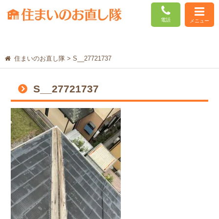
電話
メニュー
住まいのお直し隊
>
S__27721737
S__27721737