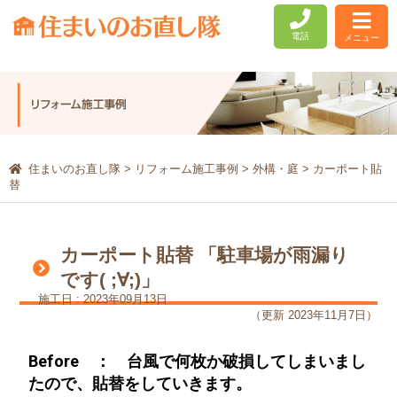
電話
メニュー
住まいのお直し隊
>
リフォーム施工事例
>
外構・庭
>
カーポート貼
替
カーポート貼替 「駐車場が雨漏り
です( ;∀;)」
施工日 : 2023年09月13日
（更新 2023年11月7日）
Before ： 台風で何枚か破損してしまいまし
たので、貼替をしていきます。