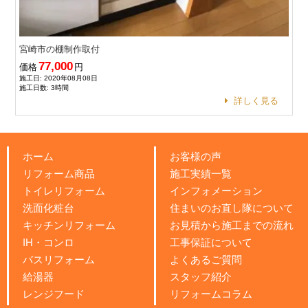
宮崎市の棚制作取付
77,000
価格
円
施工日: 2020年08月08日
施工日数: 3時間
詳しく見る
ホーム
お客様の声
リフォーム商品
施工実績一覧
トイレリフォーム
インフォメーション
洗面化粧台
住まいのお直し隊について
キッチンリフォーム
お見積から施工までの流れ
IH・コンロ
工事保証について
バスリフォーム
よくあるご質問
給湯器
スタッフ紹介
レンジフード
リフォームコラム