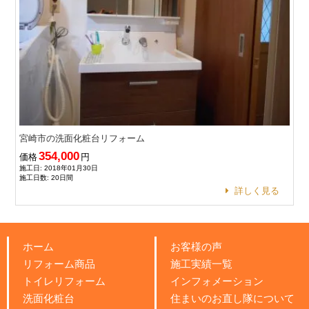
宮崎市の洗面化粧台リフォーム
354,000
価格
円
施工日: 2018年01月30日
施工日数: 20日間
詳しく見る
ホーム
お客様の声
リフォーム商品
施工実績一覧
トイレリフォーム
インフォメーション
洗面化粧台
住まいのお直し隊について