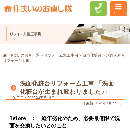
電話
メニュー
住まいのお直し隊
>
リフォーム施工事例
>
洗面化粧台
>
洗面化粧台
リフォーム工事
洗面化粧台リフォーム工事 「洗面
化粧台が生まれ変わりました♪」
施工日 : 2020年05月13日
（更新 2024年1月22日）
Before ： 経年劣化のため、必要最低限で洗
面を交換したいとのこと