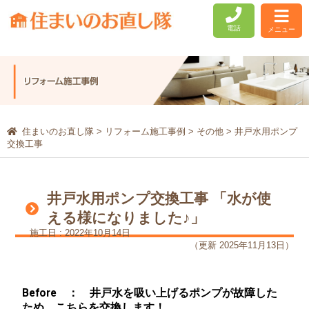
電話
メニュー
住まいのお直し隊
>
リフォーム施工事例
>
その他
>
井戸水用ポンプ
交換工事
井戸水用ポンプ交換工事 「水が使
える様になりました♪」
施工日 : 2022年10月14日
（更新 2025年11月13日）
Before ： 井戸水を吸い上げるポンプが故障した
ため、こちらを交換します！