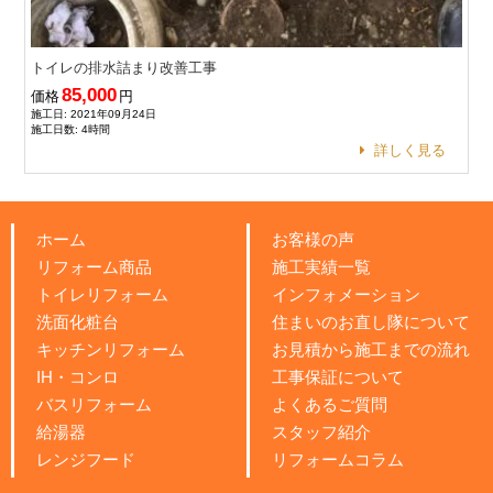
トイレの排水詰まり改善工事
85,000
価格
円
施工日: 2021年09月24日
施工日数: 4時間
詳しく見る
ホーム
お客様の声
リフォーム商品
施工実績一覧
トイレリフォーム
インフォメーション
洗面化粧台
住まいのお直し隊について
キッチンリフォーム
お見積から施工までの流れ
IH・コンロ
工事保証について
バスリフォーム
よくあるご質問
給湯器
スタッフ紹介
レンジフード
リフォームコラム