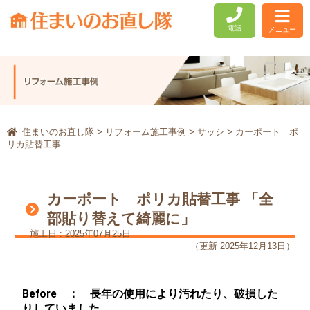
電話
メニュー
住まいのお直し隊
>
リフォーム施工事例
>
サッシ
>
カーポート ポ
リカ貼替工事
カーポート ポリカ貼替工事 「全
部貼り替えて綺麗に」
施工日 : 2025年07月25日
（更新 2025年12月13日）
Before ： 長年の使用により汚れたり、破損した
りしていました。