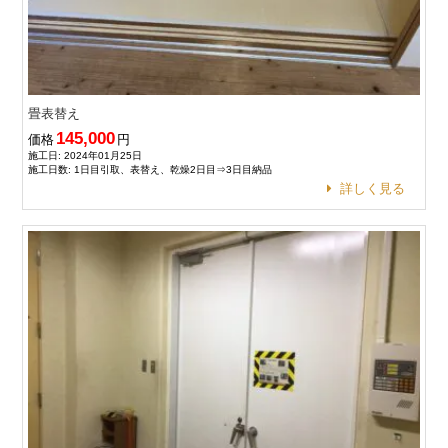
畳表替え
145,000
価格
円
施工日: 2024年01月25日
施工日数: 1日目引取、表替え、乾燥2日目⇒3日目納品
詳しく見る