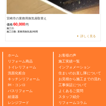
宮崎市の業務用換気扇取替え
60,000
価格
円
施工日:
施工日数: 業務用換気扇2時間
詳しく見る
ホーム
お客様の声
リフォーム商品
施工実績一覧
トイレリフォーム
インフォメーション
洗面化粧台
住まいのお直し隊について
キッチンリフォーム
お見積から施工までの流れ
IH・コンロ
工事保証について
バスリフォーム
よくあるご質問
給湯器
スタッフ紹介
レンジフード
リフォームコラム