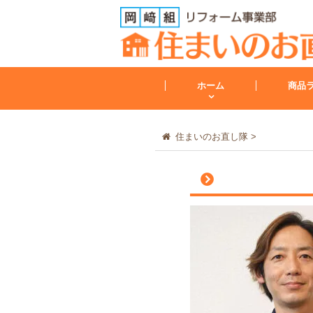
ホーム
商品
住まいのお直し隊
>
トイレ
トイレリフォーム
会社案内
レンジフード
その他
工事保証について
給湯器