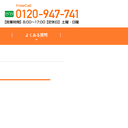
よくある質問
粧台
コンロ
お見積から施工までの流れ
IH・コンロ
外構・庭