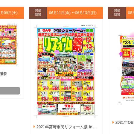
開催
開催
0月09日(土)
06月11日(金) 〜
06月13日(日)
08
期間
期間
感謝祭
2021年O
2021年宮崎市民リフォーム祭 in タカラ宮崎ショールーム 6月12日・13日