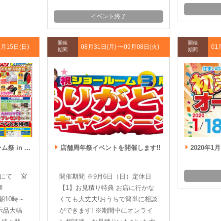
イベント終了
開催
開催
1月15日(日)
08月31日(月) 〜
09月08日(火)
01
期間
期間
 11月14日・15日
店舗周年祭イベントを開催します!!
2020年1月18日
ムにて 宮
開催期間 ※9月6日（日）定休日
催‼
【1】お見積り特典 お店に行かな
 朝10時～
くても大丈夫!おうちで簡単に相談
示品大幅
ができます! ※期間中にオンライ