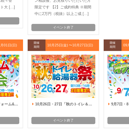
も続々登
ン相談後、お見積りいただいた方
ト大 […]
限定です 【2】ご成約特典 ※期間
中に2万円（税抜）以上ご成 […]
イベント終了
開催
開催
2月01日(日)
10月25日(金) 〜
10月27日(日)
09
期間
期間
工事相談会開催!!
10月26日・27日「秋のトイレ＆給湯器祭」開催!!
9月7日・8日
イベント終了