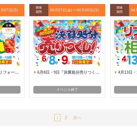
開催
開催
7月07日(日)
06月07日(金) 〜
06月09日(日)
04
期間
期間
祭」開催!!
6月8日・9日「決算処分売りつくし」開催!!
4月13日・
イベント終了
1
2
次へ