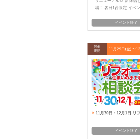
リニューアル☆ 新商品
場！ 各日1台限定 イベン
イベント終了
開催
11月29日(金) 〜
1
期間
11月30日・12月1日 リフォーム&住まいの小
イベント終了