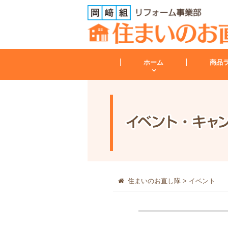
ホーム
商品
トイレ
トイレリフォーム
会社案内
レンジフード
住まいのお直し隊
>
イベント
その他
工事保証について
給湯器