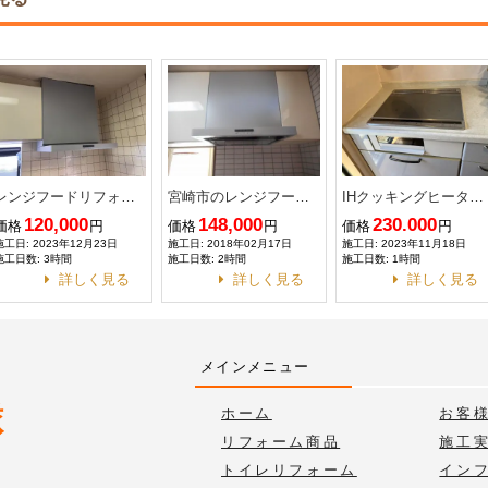
レンジフードリフォーム工事
宮崎市のレンジフード交換
IHクッキングヒーター交換
120,000
148,000
230.000
価格
円
価格
円
価格
円
施工日: 2023年12月23日
施工日: 2018年02月17日
施工日: 2023年11月18日
施工日数: 3時間
施工日数: 2時間
施工日数: 1時間
詳しく見る
詳しく見る
詳しく見る
メインメニュー
ホーム
お客
リフォーム商品
施工
トイレリフォーム
イン