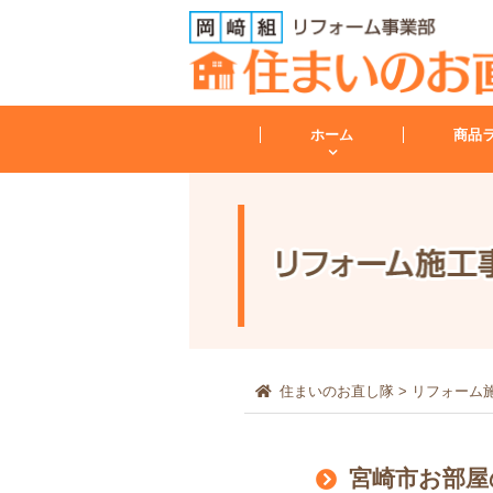
ホーム
商品
トイレ
トイレリフォーム
会社案内
レンジフード
住まいのお直し隊
>
リフォーム
その他
宮崎市お部屋
工事保証について
給湯器