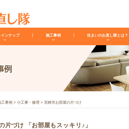
ラインナップ
施工事例
住まいのお直し隊とは？
キッチン
バスルーム
洗面化
スタッフ紹介
洗面台
レンジフード
お客様の声
小工事・修理
雨漏り
内装
施工事例
>
小工事・修理
>
宮崎市お部屋の片づけ
の片づけ 「お部屋もスッキリ♪」
キッチンリフォーム
リフォームコラム
インフォメーション
バスリフォーム