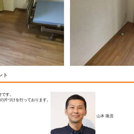
ント
けです。
屋の片づけを行っております。
。
山本 隆茂